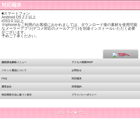
対応端末
■スマートフォン
Android OS 2.2 以上
iOS3.0.1以上
※iphoneをご利用のお客様におかれましては、ダウンロード後の素材を使用可能
なメーラーアプリ(デコメ対応のメールアプリ)を別途インストールいただく必要
がございます。
予めご了承ください。
TOPへ
継続課金解除メニュー
アクセス制限/MNP
パケット通信について
お問合せ
FAQ
対応端末
運営会社
利用規約
特定商取引法に基づく表示
プライバシーポリシー
（C）キメ★デコ