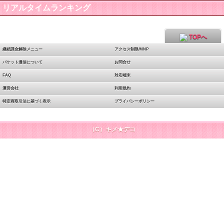
リアルタイムランキング
TOPへ
継続課金解除メニュー
アクセス制限/MNP
パケット通信について
お問合せ
FAQ
対応端末
運営会社
利用規約
特定商取引法に基づく表示
プライバシーポリシー
（C）キメ★デコ