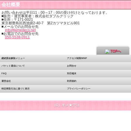
会社概要
お問い合わせは平日11：00～17：00の受け付けとなっております。
■販売・運営事業者：株式会社ダブルクリック
■住所：〒171-0021
東京都豊島区西池袋2-40-7 第2カツマタビル901
■メールでのお問合せ先
info@kimedeco.net
■お電話でのお問合せ先
050-5538-0911
TOPへ
継続課金解除メニュー
アクセス制限/MNP
パケット通信について
お問合せ
FAQ
対応端末
運営会社
利用規約
特定商取引法に基づく表示
プライバシーポリシー
（C）キメ★デコ